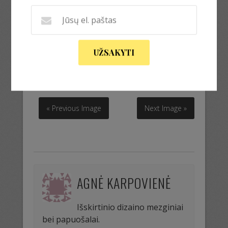
UŽSAKYTI
nor
« Previous Image
Next Image »
AGNĖ KARPOVIENĖ
Išskirtinio dizaino mezginiai
bei papuošalai.