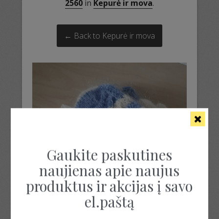
2560
in
Kepurė ir mova
.
← Back to Kepurė ir mova
Gaukite paskutines
naujienas apie naujus
produktus ir akcijas į savo
el.paštą