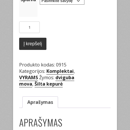
produkto
kiekis:
Kepurė
ir
Į krepšelį
mova
Produkto kodas:
0915
Kategorijos:
Komplektai
,
VYRAMS
Žymos:
dviguba
mova
,
Šilta kepurė
Aprašymas
APRAŠYMAS