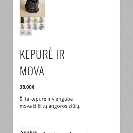
KEPURĖ IR
MOVA
38.00
€
Šilta kepurė ir vienguba
mova iš šiltų angoros siūlų.
Spalva