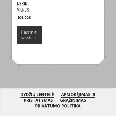
MERINO
VILNOS
109.00
€
This
product
Pasirinkti
has
savybes
multiple
variants.
The
options
may
be
chosen
on
the
product
DYDŽIŲ LENTELĖ
APMOKĖJIMAS IR
page
PRISTATYMAS
GRĄŽINIMAS
PRIVATUMO POLITIKA