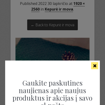
Published
2022 30 lapkričio
at
1920 ×
2560
in
Kepurė ir mova
.
← Back to Kepurė ir mova
Gaukite paskutines
naujienas apie naujus
produktus ir akcijas į savo