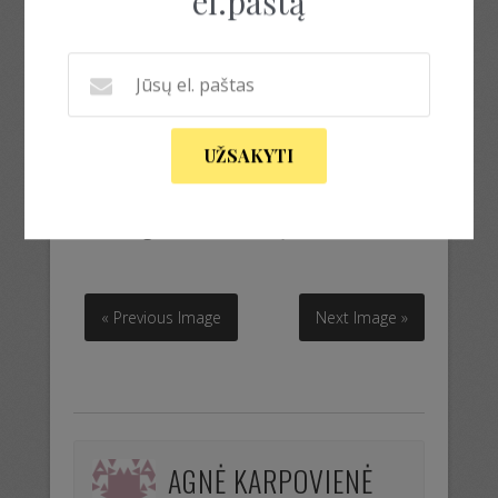
el.paštą
UŽSAKYTI
Prabangus šalis ir rankų darbo auskarai
Prabangus šalis ir rankų darbo auskarai
« Previous Image
Next Image »
AGNĖ KARPOVIENĖ