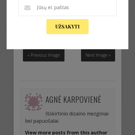
Šilta mova ir raštuotos riešinės iš šiltų
angoros siūlų.
Šilta mova ir raštuotos riešinės iš šiltų
UŽSAKYTI
angoros siūlų.
« Previous Image
Next Image »
AGNĖ KARPOVIENĖ
Išskirtinio dizaino mezginiai
bei papuošalai.
View more posts from this author