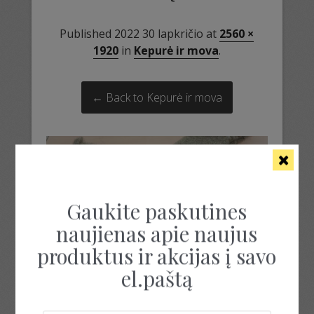
Published
2022 30 lapkričio
at
2560 ×
1920
in
Kepurė ir mova
.
← Back to Kepurė ir mova
Gaukite paskutines
naujienas apie naujus
produktus ir akcijas į savo
el.paštą