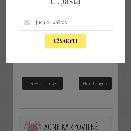
el.paštą
UŽSAKYTI
Turkio vienetiniai rankų darbo auskarai
Turkio vienetiniai rankų darbo auskarai
« Previous Image
Next Image »
AGNĖ KARPOVIENĖ