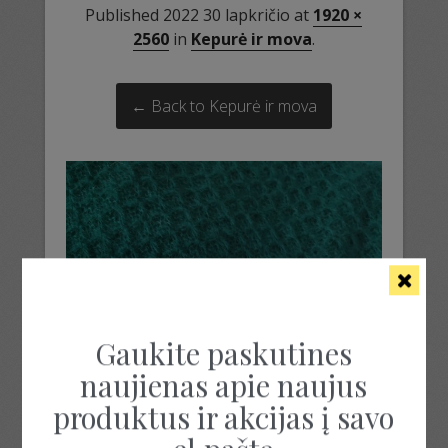
Published
2022 30 lapkričio
at
1920 ×
2560
in
Kepurė ir mova
.
← Back to Kepurė ir mova
Gaukite paskutines
naujienas apie naujus
produktus ir akcijas į savo