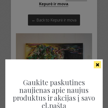
Kepurė ir mova
.
← Back to Kepurė ir mova
Gaukite paskutines
naujienas apie naujus
produktus ir akcijas į savo
el.paštą