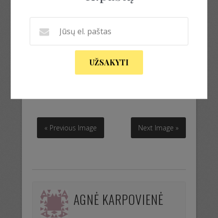
UŽSAKYTI
Energija
Energija
« Previous Image
Next Image »
AGNĖ KARPOVIENĖ