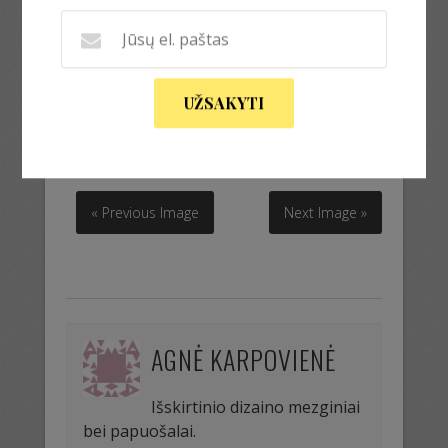
Paveikslas Miestas
UŽSAKYTI
Paveikslas Miestas
« Previous Image
Next Image »
AGNĖ KARPOVIENĖ
Išskirtinio dizaino mezginiai
bei papuošalai.