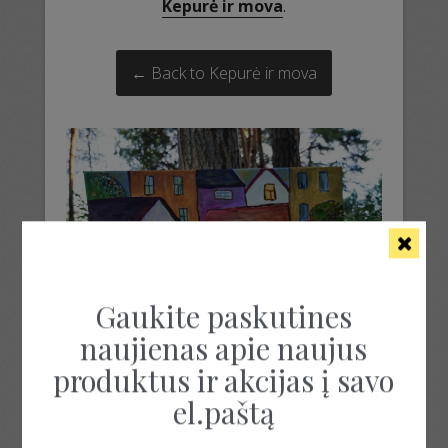
Kepurė ir mova
.
← Back to Kepurė ir mova
Gaukite paskutines
naujienas apie naujus
produktus ir akcijas į savo
el.paštą