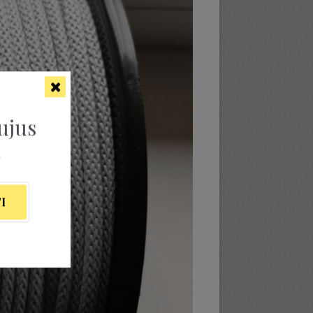
ujus
ą
I