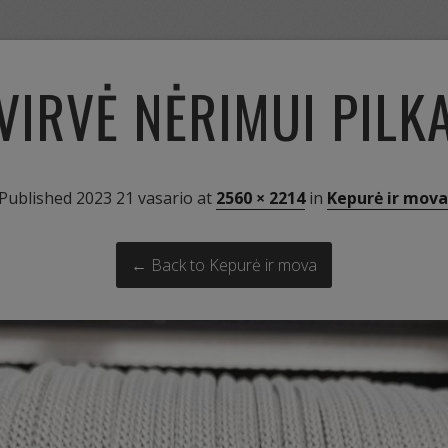
VIRVĖ NĖRIMUI PILK
Published
2023 21 vasario
at
2560 × 2214
in
Kepurė ir mova
← Back to Kepurė ir mova