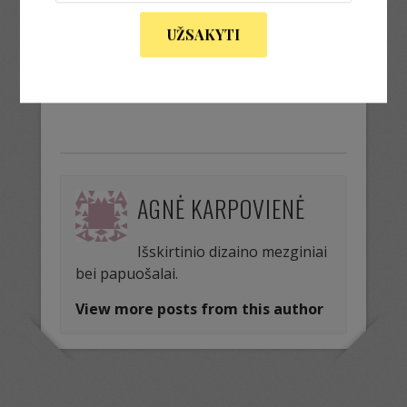
virvė nėrimui smėlio
UŽSAKYTI
« Previous Image
AGNĖ KARPOVIENĖ
Išskirtinio dizaino mezginiai
bei papuošalai.
View more posts from this author