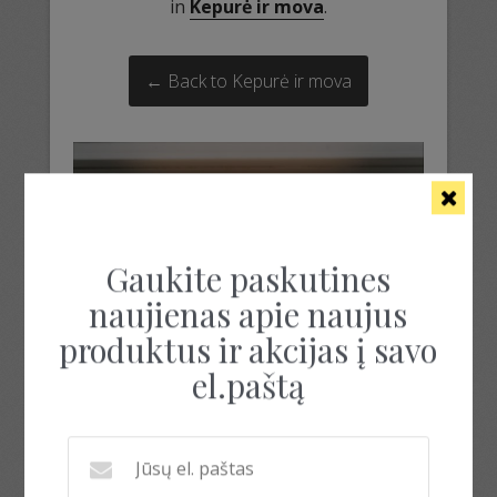
in
Kepurė ir mova
.
← Back to Kepurė ir mova
Gaukite paskutines
naujienas apie naujus
produktus ir akcijas į savo
el.paštą
virvė nėrimui smėlio