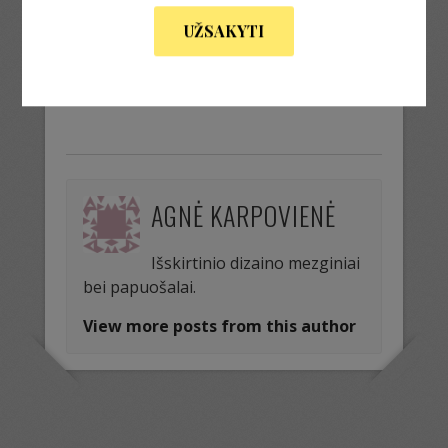
UŽSAKYTI
« Previous Image
Next Image »
AGNĖ KARPOVIENĖ
Išskirtinio dizaino mezginiai
bei papuošalai.
View more posts from this author