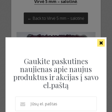
Virvė 5 mm – salotinė
.
← Back to Virvė 5 mm – salotinė
Gaukite paskutines
naujienas apie naujus
produktus ir akcijas į savo
el.paštą
virve nerimui
virve nerimui