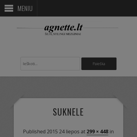
MENIU
SUKNELE
Published
2015 24 liepos
at
299 × 448
in