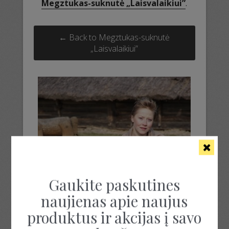
Megztukas-suknutė „Laisvalaikiui”
.
← Back to Megztukas-suknutė
„Laisvalaikiui”
Gaukite paskutines
naujienas apie naujus
produktus ir akcijas į savo