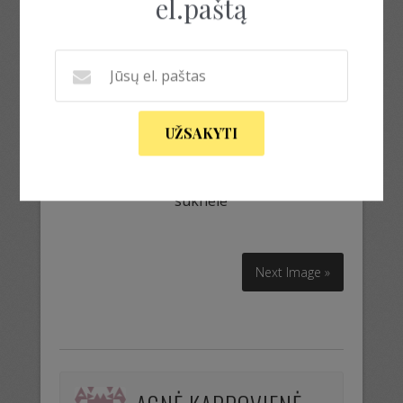
el.paštą
UŽSAKYTI
suknele
suknele
Next Image »