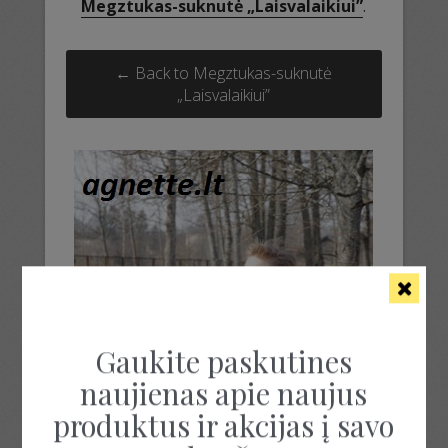
Megztukas-suknutė „Laisvalaikiui”
.
← Back to Megztukas-suknutė
„Laisvalaikiui”
Gaukite paskutines
naujienas apie naujus
produktus ir akcijas į savo