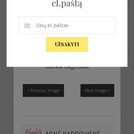
el.paštą
UŽSAKYTI
suknele megztukas
suknele megztukas
« Previous Image
Next Image »