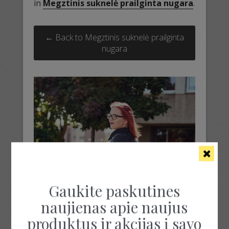
in
Megztinis suknelė prailginta nugara
.
← Back to Megztinis suknelė prailginta
nugara
Gaukite paskutines
naujienas apie naujus
produktus ir akcijas į savo