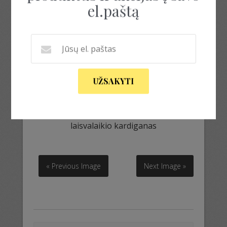
el.paštą
UŽSAKYTI
laisvalaikio kardiganas
laisvalaikio kardiganas
« Previous Image
Next Image »