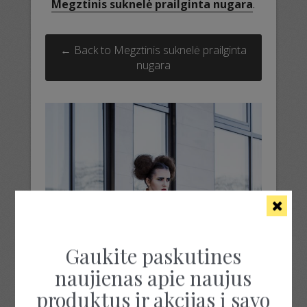
Megztinis suknelė prailginta nugara
.
← Back to Megztinis suknelė prailginta
nugara
Gaukite paskutines
naujienas apie naujus
produktus ir akcijas į savo