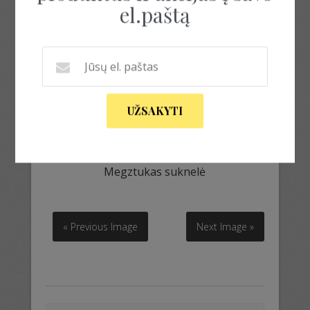
el.paštą
UŽSAKYTI
Megztukas suknelė
Megztukas suknelė
« Previous Image
Next Image »