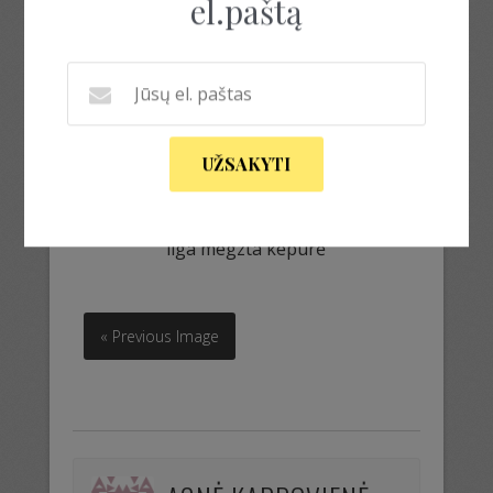
el.paštą
UŽSAKYTI
ilga megzta kepurė
ilga megzta kepurė
« Previous Image