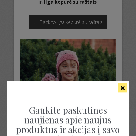
in
Ilga kepurė su raštais
.
← Back to Ilga kepurė su raštais
Gaukite paskutines
naujienas apie naujus
produktus ir akcijas į savo