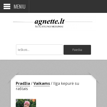
MENIU
Pradžia
/
Vaikams
/ Ilga kepurė su
raštais