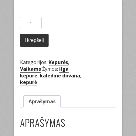
produkto
kiekis:
Ilga
kepurė
Į krepšelį
su
raštais
Kategorijos:
Kepurės
,
Vaikams
Žymos:
ilga
kepure
,
kaledine dovana
,
kepurė
Aprašymas
APRAŠYMAS