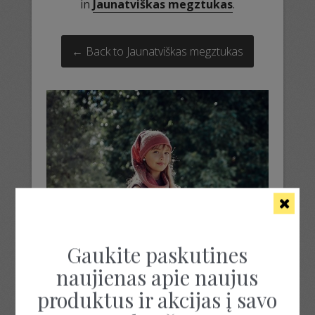
in
Jaunatviškas megztukas
.
← Back to Jaunatviškas megztukas
Gaukite paskutines
naujienas apie naujus
produktus ir akcijas į savo