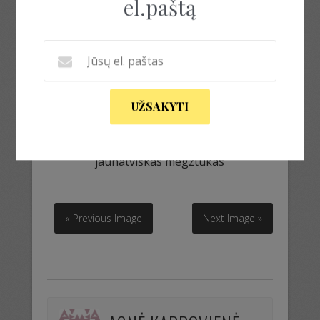
el.paštą
UŽSAKYTI
jaunatviškas megztukas
jaunatviškas megztukas
« Previous Image
Next Image »