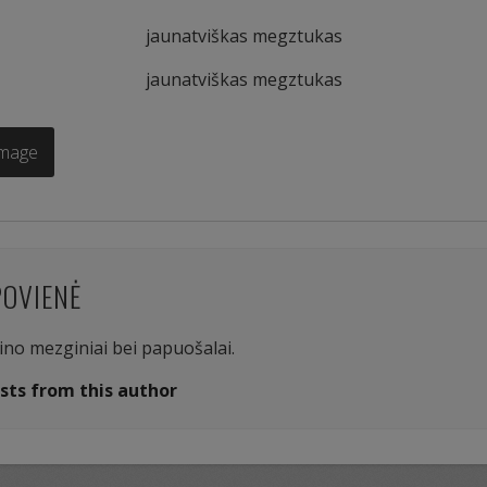
jaunatviškas megztukas
jaunatviškas megztukas
Image
POVIENĖ
aino mezginiai bei papuošalai.
sts from this author