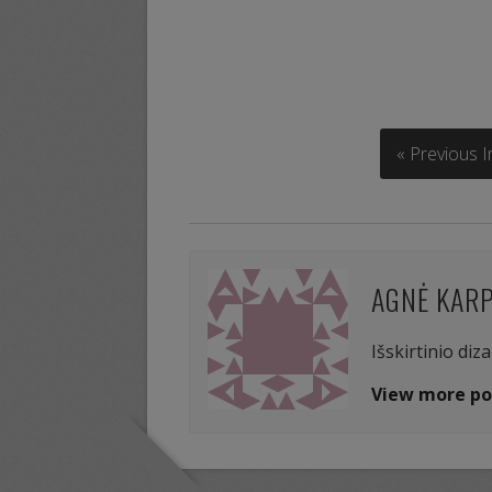
« Previous 
AGNĖ KAR
Išskirtinio diz
View more po