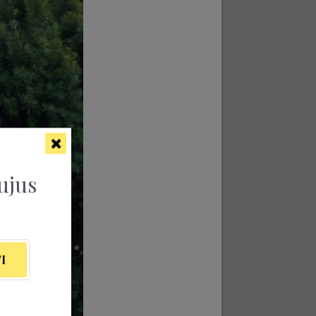
ujus
ą
I