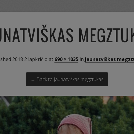
UNATVIŠKAS MEGZTU
ished
2018 2 lapkričio
at
690 × 1035
in
Jaunatviškas megzt
← Back to Jaunatviškas megztukas