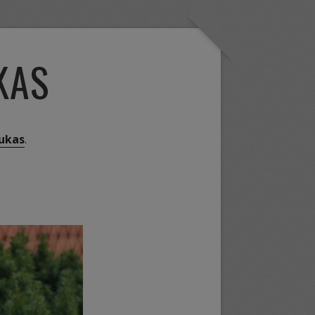
KAS
ukas
.