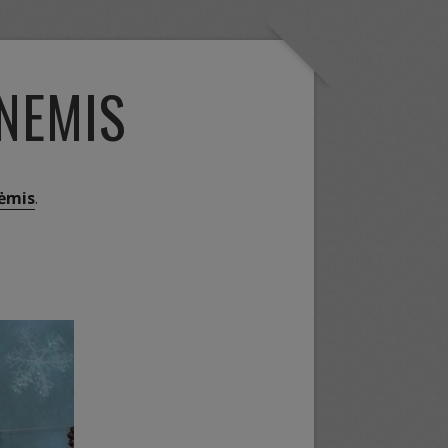
ENEMIS
ėmis
.