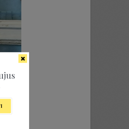
ujus
ą
I