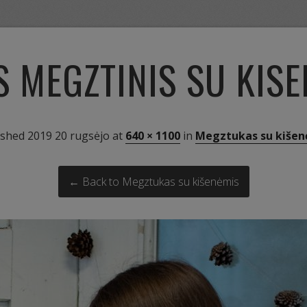
S MEGZTINIS SU KIS
ished
2019 20 rugsėjo
at
640 × 1100
in
Megztukas su kišen
← Back to Megztukas su kišenėmis