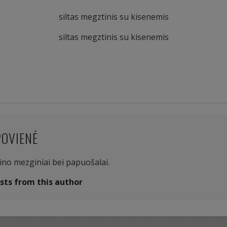
siltas megztinis su kisenemis
siltas megztinis su kisenemis
POVIENĖ
aino mezginiai bei papuošalai.
sts from this author