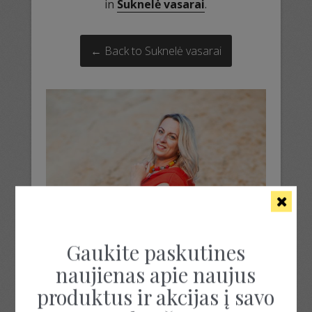
in
Suknelė vasarai
.
← Back to Suknelė vasarai
Gaukite paskutines
naujienas apie naujus
produktus ir akcijas į savo