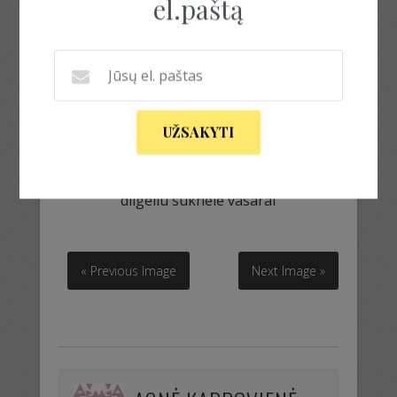
el.paštą
UŽSAKYTI
dilgeliu suknele vasarai
dilgeliu suknele vasarai
« Previous Image
Next Image »