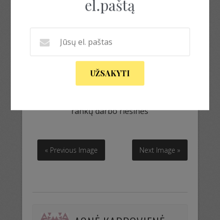
el.paštą
UŽSAKYTI
rankų darbo riešinės
rankų darbo riešinės
« Previous Image
Next Image »