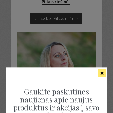
Pilkos riešinės
.
← Back to Pilkos riešinės
Gaukite paskutines
naujienas apie naujus
produktus ir akcijas į savo