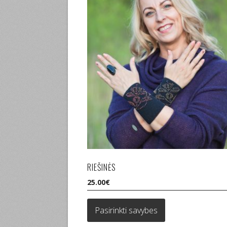
RIEŠINĖS
25.00
€
This
product
Pasirinkti savybes
has