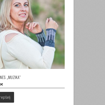
INĖS „MUZIKA”
0
€
krepšelį