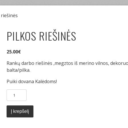
 riešinės
PILKOS RIEŠINĖS
25.00
€
Rankų darbo riešinės ,megztos iš merino vilnos, dekoruot
balta/pilka.
Puiki dovana Kalėdoms!
produkto
kiekis:
Pilkos
riešinės
Į krepšelį