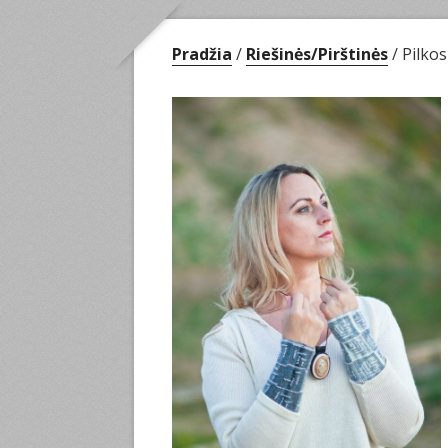
Pradžia
/
Riešinės/Pirštinės
/ Pilkos