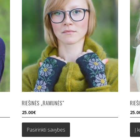
RIEŠINĖS „RAMUNĖS”
RIEŠ
25.00
€
25.0
This
product
Pasirinkti savybes
Į 
has