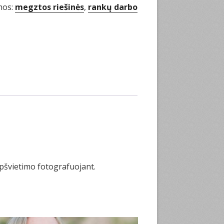
mos:
megztos riešinės
,
rankų darbo
apšvietimo fotografuojant.