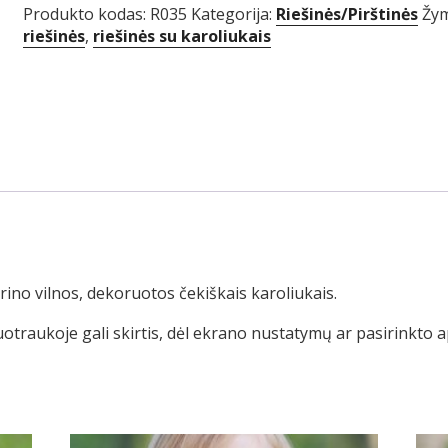
Produkto kodas:
R035
Kategorija:
Riešinės/Pirštinės
Žy
riešinės
,
riešinės su karoliukais
ino vilnos, dekoruotos čekiškais karoliukais.
uotraukoje gali skirtis, dėl ekrano nustatymų ar pasirinkto 