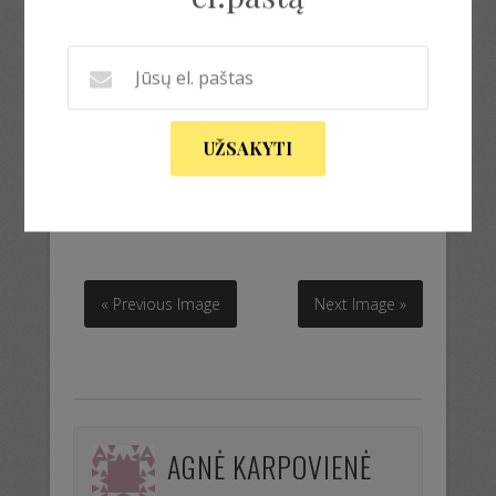
UŽSAKYTI
megztinis susiaustukas
megztinis susiaustukas
« Previous Image
Next Image »
AGNĖ KARPOVIENĖ