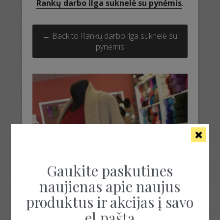
Rankų darbo ilga suknelė su pynėmis
.
← Back to Rankų darbo ilga suknelė su
pynėmis
Gaukite paskutines
naujienas apie naujus
produktus ir akcijas į savo
el.paštą