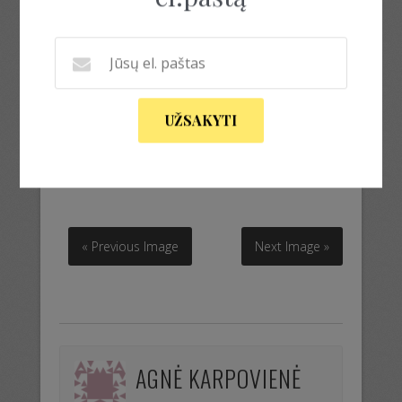
UŽSAKYTI
megztinis susiaustukas
megztinis susiaustukas
« Previous Image
Next Image »
AGNĖ KARPOVIENĖ