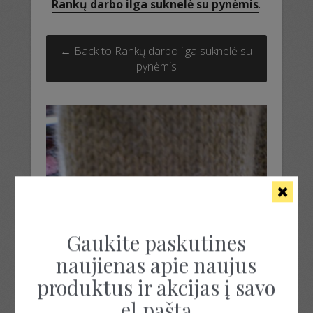
Rankų darbo ilga suknelė su pynėmis
.
← Back to Rankų darbo ilga suknelė su
pynėmis
Gaukite paskutines
naujienas apie naujus
produktus ir akcijas į savo
el.paštą