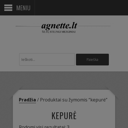
MENIU
Pradžia
/ Produktai su žymomis “kepurė”
KEPURĖ
Sorted
Rodomi visi rezultatai: 3