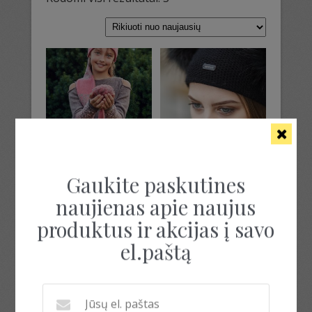
by
latest
ILGA KEPURĖ SU
KEPURĖ SU PUŠKAIS
Gaukite paskutines
RAŠTAIS
39.00
€
naujienas apie naujus
39.00
€
produktus ir akcijas į savo
Į krepšelį
el.paštą
Į krepšelį