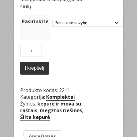
siūlų.
Pasirinkite
produkto
kiekis:
Kepurė,
dviguba
Į krepšelį
mova,
riešinės
Produkto kodas:
2211
Kategorija:
Komplektai
Žymos:
kepurė ir mova su
raštais
,
megztos riešinės
,
Šilta kepurė
Aprašymas