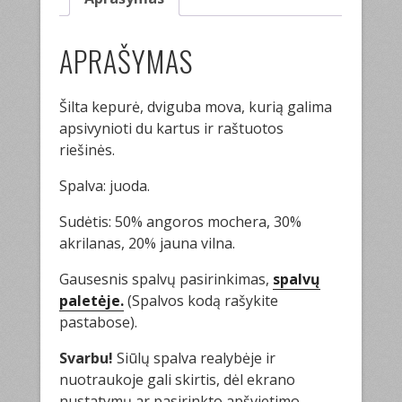
APRAŠYMAS
Šilta kepurė, dviguba mova, kurią galima
apsivynioti du kartus ir raštuotos
riešinės.
Spalva: juoda.
Sudėtis: 50% angoros mochera, 30%
akrilanas, 20% jauna vilna.
Gausesnis spalvų pasirinkimas,
spalvų
paletėje.
(Spalvos kodą rašykite
pastabose).
Svarbu!
Siūlų spalva realybėje ir
nuotraukoje gali skirtis, dėl ekrano
nustatymų ar pasirinkto apšvietimo