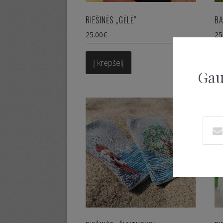
RIEŠINĖS „GĖLĖ”
BA
25.00
€
25
Į krepšelį
Gau