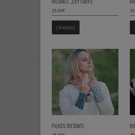
RIEŠINĖS „ŠVYTURYS”
RI
25.00
€
25
Į krepšelį
PILKOS RIEŠINĖS
RI
25.00
€
25