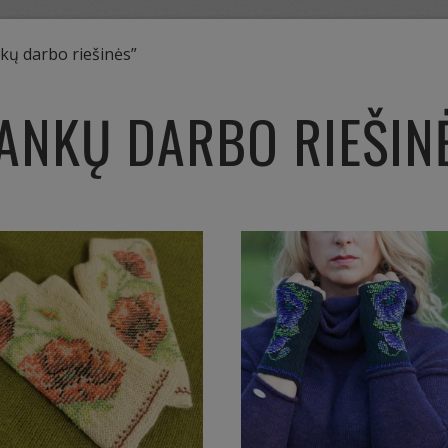
kų darbo riešinės”
ANKŲ DARBO RIEŠIN