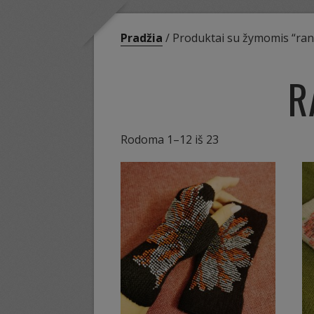
Pradžia
/ Produktai su žymomis “ran
R
Sorted
Rodoma 1–12 iš 23
by
latest