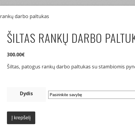
s rankų darbo paltukas
ŠILTAS RANKŲ DARBO PALTU
300.00
€
Šiltas, patogus rankų darbo paltukas su stambiomis pynė
Dydis
produkto
kiekis:
Į krepšelį
Šiltas
rankų