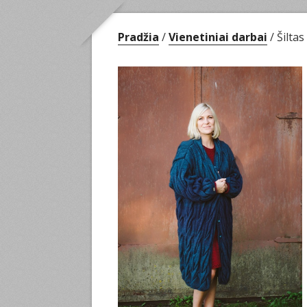
Pradžia
/
Vienetiniai darbai
/ Šilta