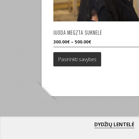
JUODA MEGZTA SUKNELĖ
300.00
€
–
500.00
€
This
product
Pasirinkti savybes
has
multiple
variants.
The
options
may
be
chosen
on
DYDŽIŲ LENTELĖ
the
product