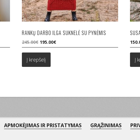
RANKŲ DARBO ILGA SUKNELĖ SU PYNĖMIS
SUSA
Original
Current
245.00
€
195.00
€
150.
price
price
was:
is:
Į krepšelį
Į 
245.00€.
195.00€.
APMOKĖJIMAS IR PRISTATYMAS
GRĄŽINIMAS
PRI