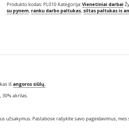
darbo
Produkto kodas:
PL010
Kategorija:
Vienetiniai darbai
Ž
paltukas
su pynem
,
ranku darbo paltukas
,
siltas paltukas is a
kas iš
angoros siūlų.
 30% akrilas.
ius užsakymus. Pastabose rašykite savo pageidavimus, mes 