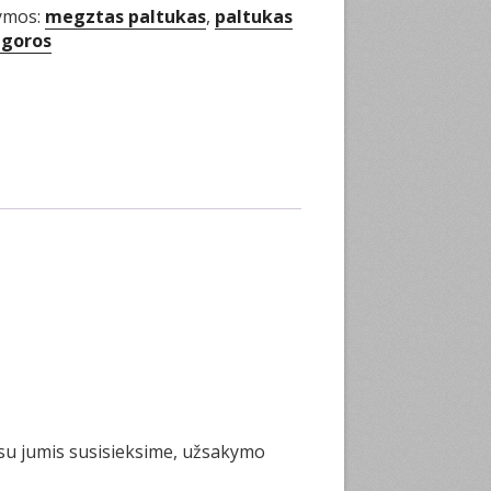
ymos:
megztas paltukas
,
paltukas
ngoros
su jumis susisieksime, užsakymo