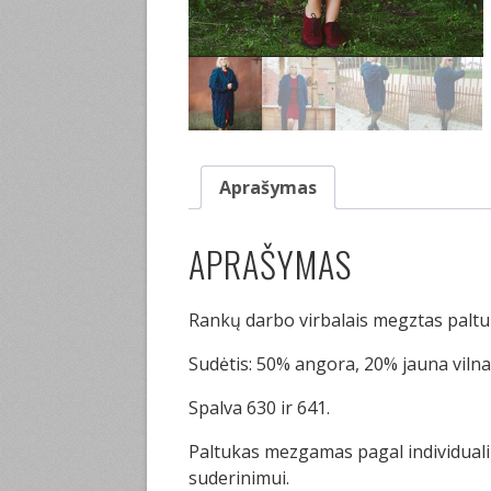
Aprašymas
APRAŠYMAS
Rankų darbo virbalais megztas paltu
Sudėtis: 50% angora, 20% jauna vilna,
Spalva 630 ir 641.
Paltukas mezgamas pagal individual
suderinimui.