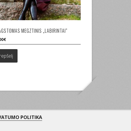
GSTOMAS MEGZTINIS „LABIRINTAI”
00
€
krepšelį
VATUMO POLITIKA