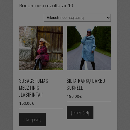
Sorted
Rodomi visi rezultatai: 10
by
latest
SUSAGSTOMAS
ŠILTA RANKŲ DARBO
MEGZTINIS
SUKNELĖ
„LABIRINTAI”
180.00
€
150.00
€
Į krepšelį
Į krepšelį