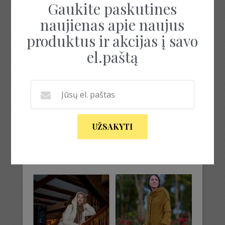
Gaukite paskutines
naujienas apie naujus
produktus ir akcijas į savo
el.paštą
CITRININIS
ŠILTAS PALTUKAS SU
MEGZTUKAS SU
GOBTUVU
GOBTUVU
119.00
€
129.00
€
This
product
UŽSAKYTI
Pasirinkti
has
savybes
Į krepšelį
multiple
variants.
The
options
may
be
chosen
on