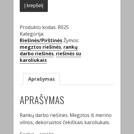
Į krepšelį
Produkto kodas:
R025
Kategorija:
Riešinės/Pirštinės
Žymos:
megztos riešinės
,
rankų
darbo riešinės
,
riešinės su
karoliukais
Aprašymas
APRAŠYMAS
Rankų darbo riešinės. Megztos iš merino
vilnos, dekoruotos čekiškais karoliukais.