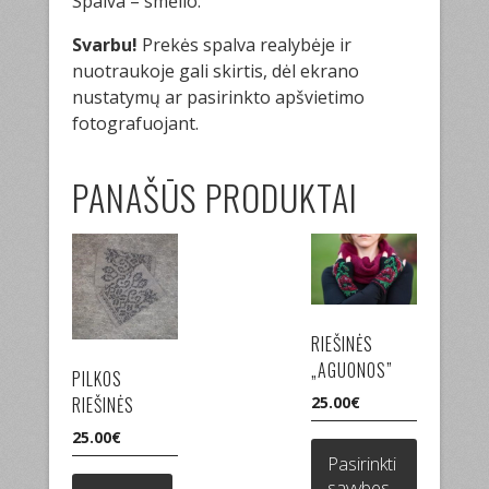
Spalva – smėlio.
Svarbu!
Prekės spalva realybėje ir
nuotraukoje gali skirtis, dėl ekrano
nustatymų ar pasirinkto apšvietimo
fotografuojant.
PANAŠŪS PRODUKTAI
RIEŠINĖS
„AGUONOS”
PILKOS
25.00
€
RIEŠINĖS
This
25.00
€
product
Pasirinkti
has
savybes