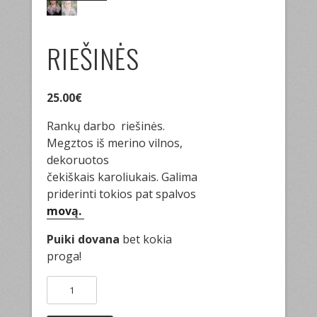
RIEŠINĖS
25.00
€
Rankų darbo riešinės.
Megztos iš merino vilnos,
dekoruotos
čekiškais karoliukais. Galima
priderinti tokios pat spalvos
movą.
Puiki dovana
bet kokia
proga!
produkto
kiekis:
Riešinės