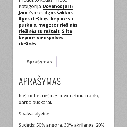
Kategorija:
Dovanos Jai ir
Jam
Žymos:
ilgas šalikas
,
ilgos riešinės
,
kepure su
puskais
,
megztos riešinės
,
riešinės su raštais
,
Šilta
kepurė
,
vienspalvės
riešinės
Aprašymas
APRAŠYMAS
Raštuotos riešinės ir vienetiniai rankų
darbo auskarai.
Spalva: alyvinė.
Sudėtis: 50% angora, 30% akrilanas, 20%