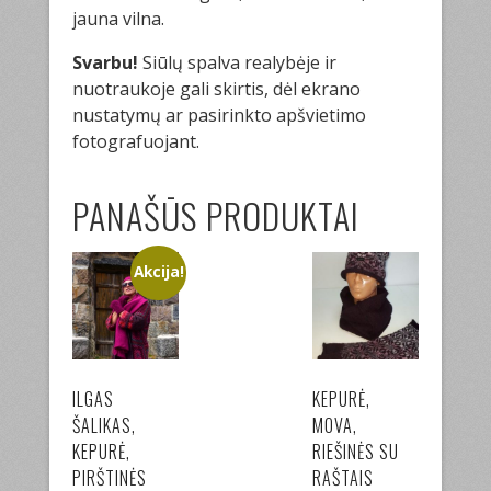
jauna vilna.
Svarbu!
Siūlų spalva realybėje ir
nuotraukoje gali skirtis, dėl ekrano
nustatymų ar pasirinkto apšvietimo
fotografuojant.
PANAŠŪS PRODUKTAI
Akcija!
ILGAS
KEPURĖ,
ŠALIKAS,
MOVA,
KEPURĖ,
RIEŠINĖS SU
PIRŠTINĖS
RAŠTAIS