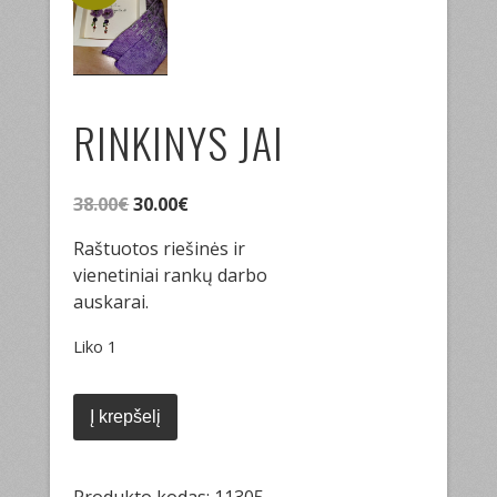
RINKINYS JAI
Original
Current
38.00
€
30.00
€
price
price
Raštuotos riešinės ir
was:
is:
vienetiniai rankų darbo
38.00€.
30.00€.
auskarai.
Liko 1
produkto
kiekis:
Į krepšelį
Rinkinys
Jai
Produkto kodas:
11305