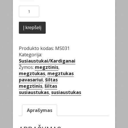
produkto
kiekis:
Šiltas
susiaustukas
Į krepšelį
Produkto kodas:
MS031
Kategorija:
Susiaustukai/Kardiganai
Žymos:
megztinis
,
megztukas
,
megztukas
pavasariui
,
šiltas
megztinis
,
šiltas
susiaustukas
,
susiaustukas
Aprašymas