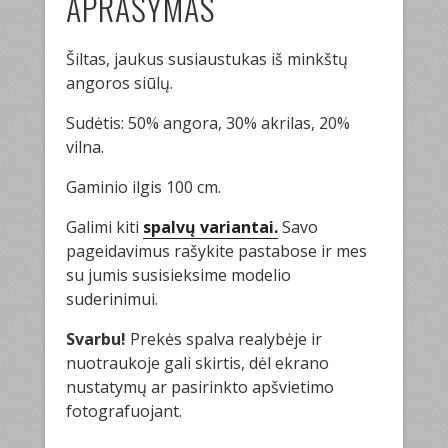
APRAŠYMAS
Šiltas, jaukus susiaustukas iš minkštų
angoros siūlų.
Sudėtis: 50% angora, 30% akrilas, 20%
vilna.
Gaminio ilgis 100 cm.
Galimi kiti
spalvų variantai.
Savo
pageidavimus rašykite pastabose ir mes
su jumis susisieksime modelio
suderinimui.
Svarbu!
Prekės spalva realybėje ir
nuotraukoje gali skirtis, dėl ekrano
nustatymų ar pasirinkto apšvietimo
fotografuojant.