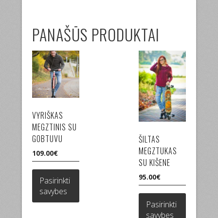
PANAŠŪS PRODUKTAI
VYRIŠKAS
MEGZTINIS SU
GOBTUVU
ŠILTAS
MEGZTUKAS
109.00
€
SU KIŠENE
This
product
95.00
€
Pasirinkti
has
This
savybes
multiple
product
Pasirinkti
variants.
has
savybes