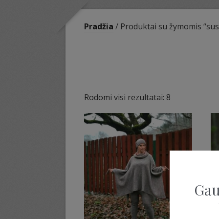
Pradžia
/ Produktai su žymomis “sus
Sorted
Rodomi visi rezultatai: 8
by
latest
Gau