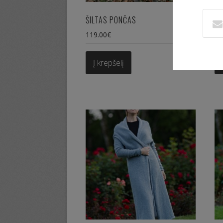
ŠILTAS PONČAS
RA
119.00
€
11
Į krepšelį