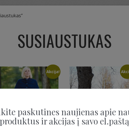
iaustukas”
SUSIAUSTUKAS
Akcija!
Akci
kite paskutines naujienas apie na
produktus ir akcijas į savo el.pašt