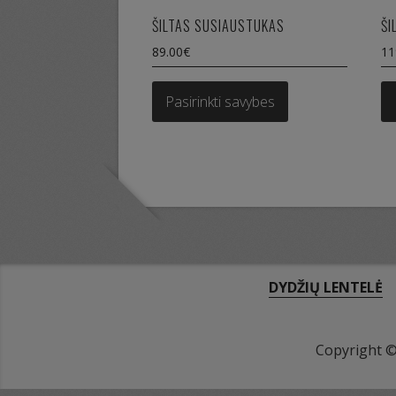
ŠILTAS SUSIAUSTUKAS
ŠI
89.00
€
11
This
product
Pasirinkti savybes
has
multiple
variants.
The
options
may
be
chosen
on
DYDŽIŲ LENTELĖ
the
product
page
Copyright 