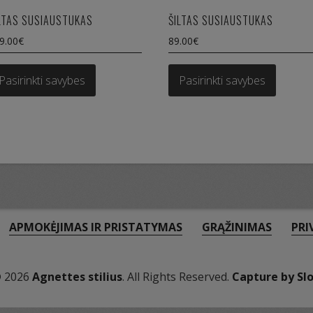
LTAS SUSIAUSTUKAS
ŠILTAS SUSIAUSTUKAS
9.00
€
89.00
€
This
This
product
produc
Pasirinkti savybes
Pasirinkti savybes
has
has
multiple
multipl
variants.
variant
The
The
options
option
may
may
be
be
chosen
chosen
on
on
APMOKĖJIMAS IR PRISTATYMAS
GRĄŽINIMAS
PRI
the
the
product
produc
page
page
© 2026
Agnettes stilius
. All Rights Reserved.
Capture by Sl