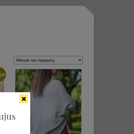
ja!
ujus
ą