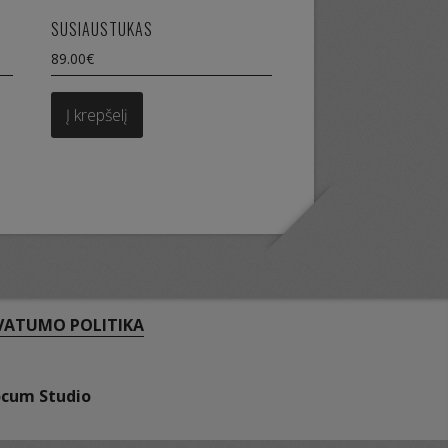
SUSIAUSTUKAS
89.00
€
t
Į krepšelį
e
s.
s
VATUMO POLITIKA
t
ocum Studio