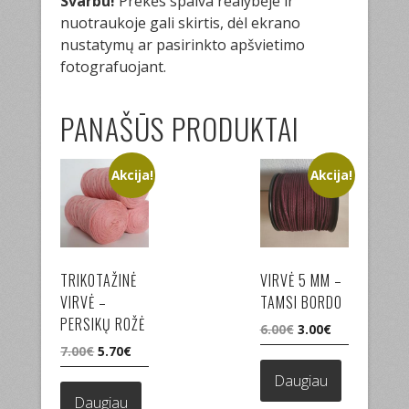
Svarbu!
Prekės spalva realybėje ir
nuotraukoje gali skirtis, dėl ekrano
nustatymų ar pasirinkto apšvietimo
fotografuojant.
PANAŠŪS PRODUKTAI
Akcija!
Akcija!
TRIKOTAŽINĖ
VIRVĖ 5 MM –
VIRVĖ –
TAMSI BORDO
PERSIKŲ ROŽĖ
Original
Current
6.00
€
3.00
€
price
price
Original
Current
7.00
€
5.70
€
was:
is:
price
price
Daugiau
6.00€.
3.00€.
was:
is:
Daugiau
7.00€.
5.70€.