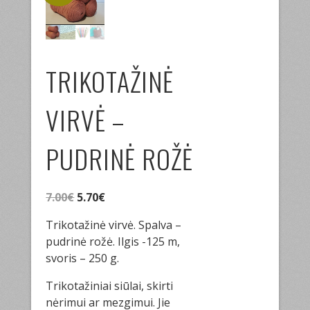
TRIKOTAŽINĖ
VIRVĖ –
PUDRINĖ ROŽĖ
Original
Current
7.00
€
5.70
€
price
price
Trikotažinė virvė. Spalva –
was:
is:
pudrinė rožė. Ilgis -125 m,
7.00€.
5.70€.
svoris – 250 g.
Trikotažiniai siūlai, skirti
nėrimui ar mezgimui. Jie