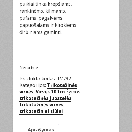
puikiai tinka krepšiams,
rankinėms, kilimams,
pufams, pagalvėms,
papuošalams ir kitokiems
dirbiniams gaminti.
Neturime
Produkto kodas:
TV792
Kategorijos:
Trikotažinės
virvės
,
Virvės 100 m
Žymos:
trikotažinės juostelės
,
trikotažinės virvės
,
trikotažiniai siūlai
Aprašymas