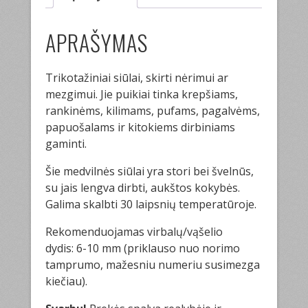
APRAŠYMAS
Trikotažiniai siūlai, skirti nėrimui ar
mezgimui. Jie puikiai tinka krepšiams,
rankinėms, kilimams, pufams, pagalvėms,
papuošalams ir kitokiems dirbiniams
gaminti.
Šie medvilnės siūlai yra stori bei švelnūs,
su jais lengva dirbti, aukštos kokybės.
Galima skalbti 30 laipsnių temperatūroje.
Rekomenduojamas virbalų/vąšelio
dydis: 6-10 mm (priklauso nuo norimo
tamprumo, mažesniu numeriu susimezga
kiečiau).