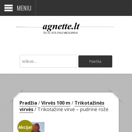
MENIU
Pradžia
/
Virvės 100 m
/
Trikotažinės
virvės
/ Trikotažinė virvė – pudrinė rožė
Akcija!