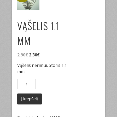
VĄŠELIS 1.1
MM
Original
Current
2.90
€
2.30
€
price
price
Vąšelis nėrimui. Storis 1.1
was:
is:
mm.
2.90€.
2.30€.
produkto
kiekis:
Vąšelis
1.1
Į krepšelį
mm