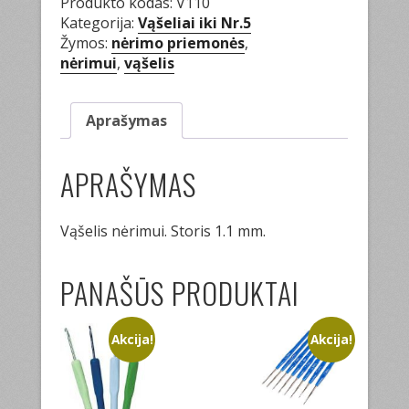
Produkto kodas:
V110
Kategorija:
Vąšeliai iki Nr.5
Žymos:
nėrimo priemonės
,
nėrimui
,
vąšelis
Aprašymas
APRAŠYMAS
Vąšelis nėrimui. Storis 1.1 mm.
PANAŠŪS PRODUKTAI
Akcija!
Akcija!