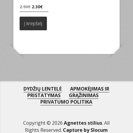
Original
Current
2.90
€
2.30
€
price
price
was:
is:
Į krepšelį
2.90€.
2.30€.
DYDŽIŲ LENTELĖ
APMOKĖJIMAS IR
PRISTATYMAS
GRĄŽINIMAS
PRIVATUMO POLITIKA
Copyright © 2026
Agnettes stilius
. All
Rights Reserved.
Capture by Slocum