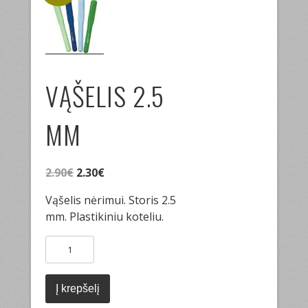
VĄŠELIS 2.5
MM
Original
Current
2.90
€
2.30
€
price
price
Vąšelis nėrimui. Storis 2.5
was:
is:
mm. Plastikiniu koteliu.
2.90€.
2.30€.
produkto
kiekis:
Vąšelis
2.5
Į krepšelį
mm