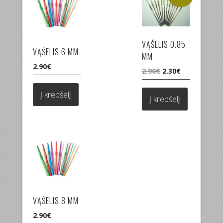
VĄŠELIS 0.85
VĄŠELIS 6 MM
MM
2.90
€
Original
Current
2.90
€
2.30
€
price
price
was:
is:
Į krepšelį
Į krepšelį
2.90€.
2.30€.
VĄŠELIS 8 MM
2.90
€