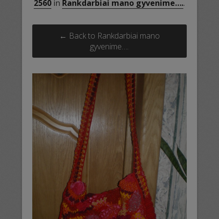
2560
in
Rankdarbiai mano gyvenime….
.
← Back to Rankdarbiai mano
gyvenime….