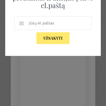
el.paštą
LEAVE YOUR OBSERVATION
El. pašto adresas nebus skelbiamas.
UŽSAKYTI
Būtini laukeliai pažymėti
*
Komentaras
*