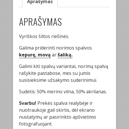
Aprašymas
APRAŠYMAS
Vyriškos šiltos riešinės.
Galima priderinti norimos spalvos
kepurę, movą
ar
šaliką.
Galimi kiti spalvų variantai, norimą spalvą
rašykite pastabose, mes su jumis
susisieksime užsakymo suderinimui.
Sudėtis: 50% merino vilna, 50% akrilanas.
Svarbu!
Prekės spalva realybėje ir
nuotraukoje gali skirtis, dėl ekrano
nustatymų ar pasirinkto apšvietimo
fotografuojant.