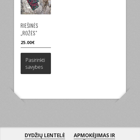
RIEŠINĖS
„ROŽĖS”
25.00
€
This
product
Pasirinkti
has
savybes
multiple
variants.
The
options
may
be
chosen
on
the
product
DYDŽIŲ LENTELĖ
APMOKĖJIMAS IR