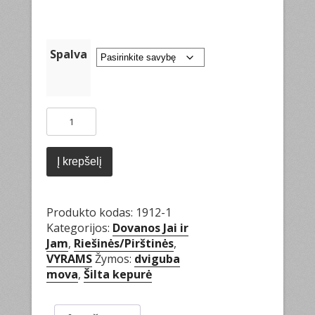
Spalva
produkto
kiekis:
Vyriškos
riešinės
Į krepšelį
Produkto kodas:
1912-1
Kategorijos:
Dovanos Jai ir
Jam
,
Riešinės/Pirštinės
,
VYRAMS
Žymos:
dviguba
mova
,
Šilta kepurė