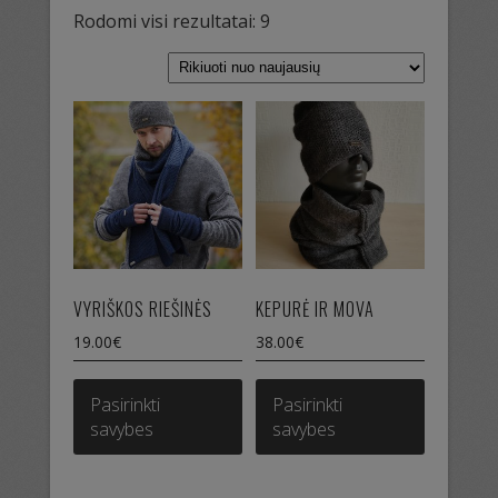
Sorted
Rodomi visi rezultatai: 9
by
latest
VYRIŠKOS RIEŠINĖS
KEPURĖ IR MOVA
19.00
€
38.00
€
This
This
product
product
Pasirinkti
Pasirinkti
has
has
savybes
savybes
multiple
multiple
variants.
variants.
The
The