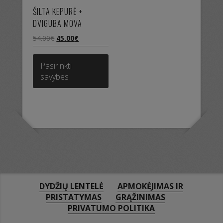
ŠILTA KEPURĖ +
DVIGUBA MOVA
Original
Current
54.00
€
45.00
€
price
price
This
was:
is:
product
Pasirinkti
54.00€.
45.00€.
has
savybes
multiple
variants.
The
options
may
be
chosen
on
the
product
DYDŽIŲ LENTELĖ
APMOKĖJIMAS IR
page
PRISTATYMAS
GRĄŽINIMAS
PRIVATUMO POLITIKA