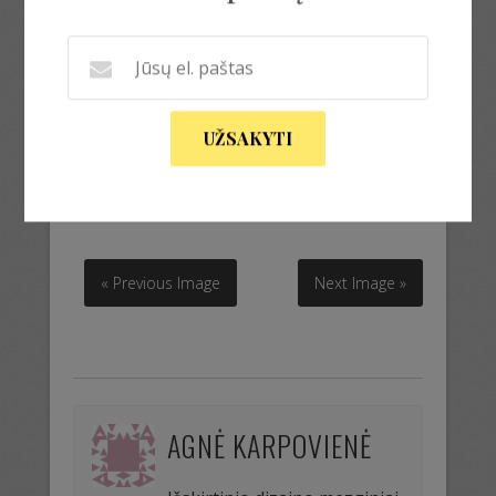
UŽSAKYTI
šiltas pončas su raaštais
šiltas pončas su raaštais
« Previous Image
Next Image »
AGNĖ KARPOVIENĖ