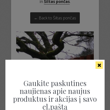
in
Šiltas pončas
.
← Back to Šiltas pončas
Gaukite paskutines
naujienas apie naujus
produktus ir akcijas į savo
el.paštą