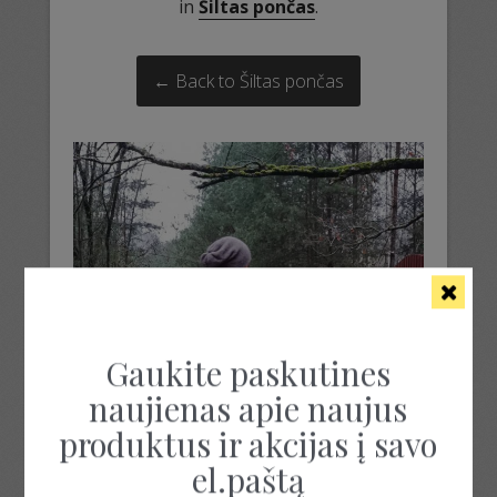
in
Šiltas pončas
.
← Back to Šiltas pončas
Gaukite paskutines
naujienas apie naujus
produktus ir akcijas į savo
el.paštą