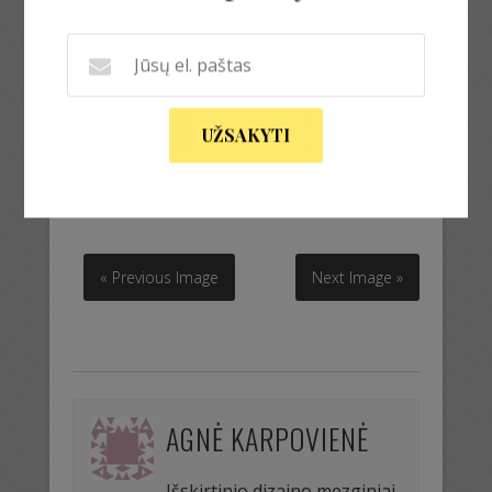
UŽSAKYTI
šiltas pončas su raaštais
šiltas pončas su raaštais
« Previous Image
Next Image »
AGNĖ KARPOVIENĖ
Išskirtinio dizaino mezginiai