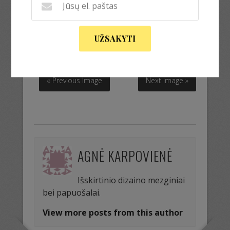
UŽSAKYTI
« Previous Image
Next Image »
AGNĖ KARPOVIENĖ
Išskirtinio dizaino mezginiai
bei papuošalai.
View more posts from this author