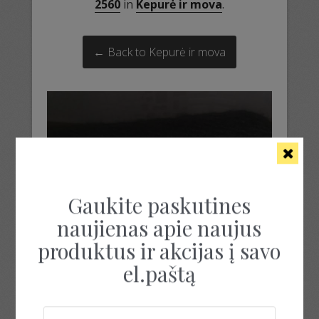
2560
in
Kepurė ir mova
.
← Back to Kepurė ir mova
Gaukite paskutines
naujienas apie naujus
produktus ir akcijas į savo
el.paštą