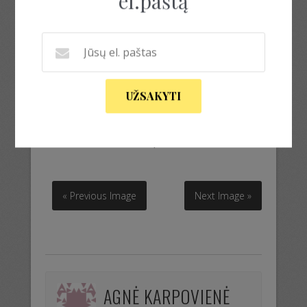
el.paštą
UŽSAKYTI
ranku darbo pilki auskarai
ranku darbo pilki auskarai
« Previous Image
Next Image »
AGNĖ KARPOVIENĖ