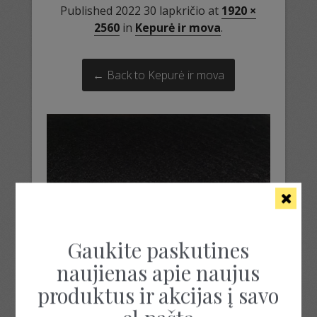
Published
2022 30 lapkričio
at
1920 ×
2560
in
Kepurė ir mova
.
← Back to Kepurė ir mova
Gaukite paskutines
naujienas apie naujus
produktus ir akcijas į savo