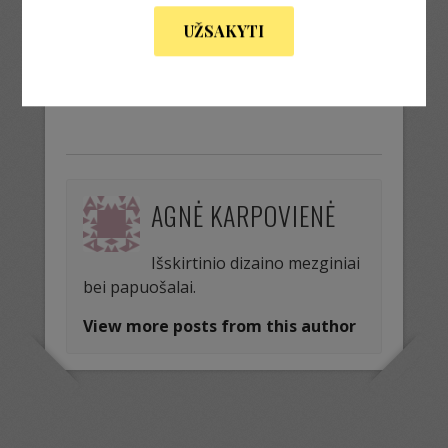
UŽSAKYTI
« Previous Image
Next Image »
AGNĖ KARPOVIENĖ
Išskirtinio dizaino mezginiai
bei papuošalai.
View more posts from this author