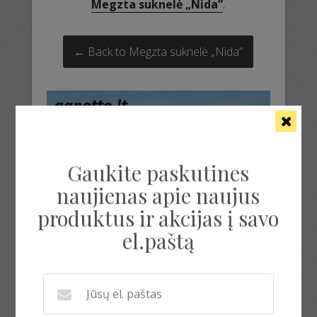
Megzta suknelė „Nida”
.
← Back to Megzta suknelė „Nida”
Gaukite paskutines
naujienas apie naujus
produktus ir akcijas į savo
el.paštą
ranku darbo suknele
ranku darbo suknele