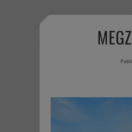
MEGZ
Publ