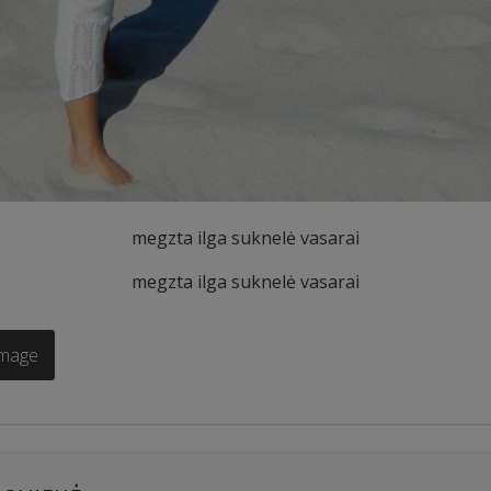
megzta ilga suknelė vasarai
megzta ilga suknelė vasarai
Image