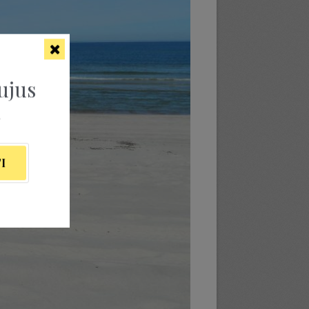
ujus
ą
I