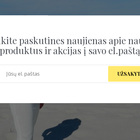
kite paskutines naujienas apie na
produktus ir akcijas į savo el.pašt
UŽSAKYT