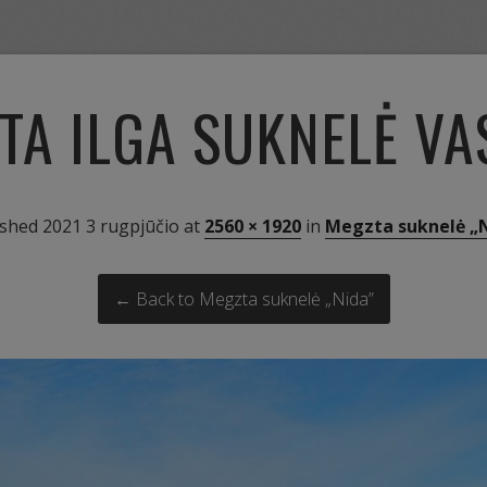
TA ILGA SUKNELĖ VA
ished
2021 3 rugpjūčio
at
2560 × 1920
in
Megzta suknelė „
← Back to Megzta suknelė „Nida”