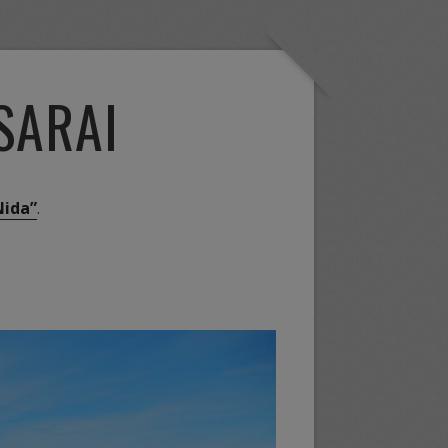
SARAI
Nida”
.