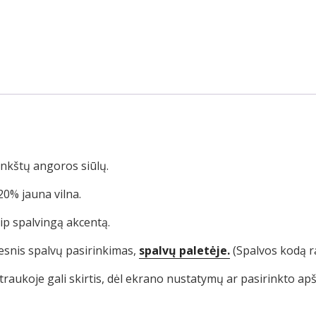
inkštų angoros siūlų.
20% jauna vilna.
aip spalvingą akcentą.
esnis spalvų pasirinkimas,
spalvų paletėje.
(Spalvos kodą r
traukoje gali skirtis, dėl ekrano nustatymų ar pasirinkto ap