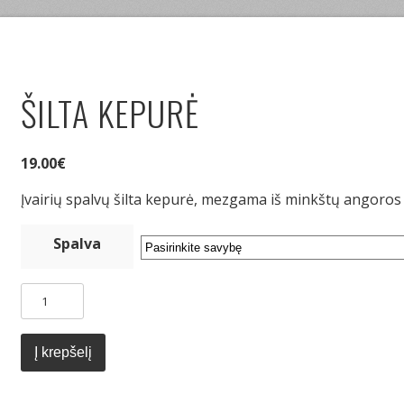
ŠILTA KEPURĖ
19.00
€
Įvairių spalvų šilta kepurė, mezgama iš minkštų angoros 
Spalva
produkto
kiekis:
Šilta
kepurė
Į krepšelį