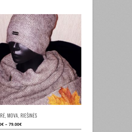
RĖ, MOVA, RIEŠINĖS
0
€
–
79.00
€