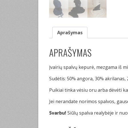
Aprašymas
APRAŠYMAS
Įvairių spalvų kepurė, mezgama iš m
Sudėtis: 50% angora, 30% akrilanas, 
Puikiai tinka vėsiu oru arba dėvėti k
Jei nerandate norimos spalvos, gaus
Svarbu!
Siūlų spalva realybėje ir nuo