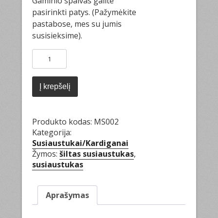
Gaminio spalvas galite
pasirinkti patys. (Pažymėkite
pastabose, mes su jumis
susisieksime).
produkto
kiekis:
Susiaustukas
Į krepšelį
Produkto kodas:
MS002
Kategorija:
Susiaustukai/Kardiganai
Žymos:
šiltas susiaustukas
,
susiaustukas
Aprašymas