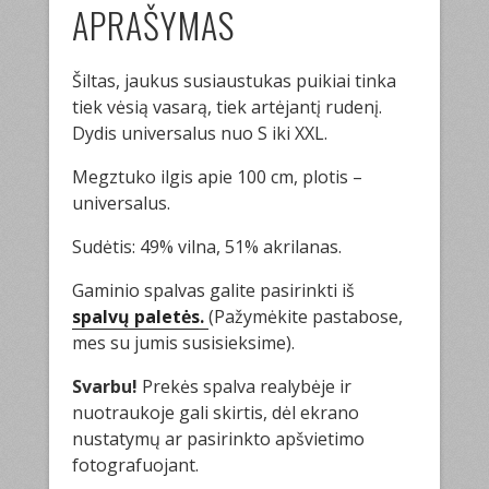
APRAŠYMAS
Šiltas, jaukus susiaustukas puikiai tinka
tiek vėsią vasarą, tiek artėjantį rudenį.
Dydis universalus nuo S iki XXL.
Megztuko ilgis apie 100 cm, plotis –
universalus.
Sudėtis: 49% vilna, 51% akrilanas.
Gaminio spalvas galite pasirinkti iš
spalvų paletės.
(Pažymėkite pastabose,
mes su jumis susisieksime).
Svarbu!
Prekės spalva realybėje ir
nuotraukoje gali skirtis, dėl ekrano
nustatymų ar pasirinkto apšvietimo
fotografuojant.