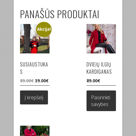
PANAŠŪS PRODUKTAI
Akcija!
SUSIAUSTUKA
DVIEJŲ ILGIŲ
S
KARDIGANAS
Original
Current
89.00
€
39.00
€
89.00
€
price
price
This
was:
is:
product
Į krepšelį
Pasirinkti
89.00€.
39.00€.
has
savybes
multiple
variants.
The
options
may