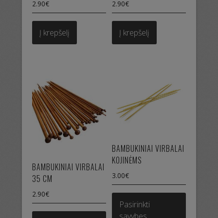
2.90
€
2.90
€
Į krepšelį
Į krepšelį
BAMBUKINIAI VIRBALAI
KOJINĖMS
BAMBUKINIAI VIRBALAI
3.00
€
35 CM
This
2.90
€
product
Pasirinkti
This
has
savybes