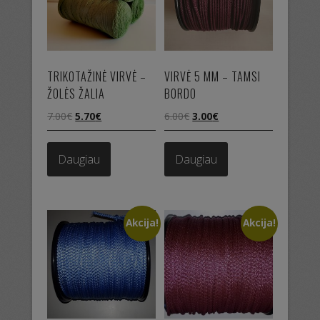
TRIKOTAŽINĖ VIRVĖ –
VIRVĖ 5 MM – TAMSI
ŽOLĖS ŽALIA
BORDO
Original
Current
Original
Current
7.00
€
5.70
€
6.00
€
3.00
€
price
price
price
price
was:
is:
was:
is:
Daugiau
Daugiau
7.00€.
5.70€.
6.00€.
3.00€.
Akcija!
Akcija!