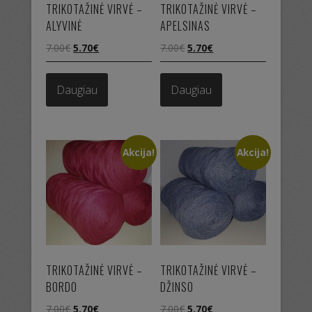
TRIKOTAŽINĖ VIRVĖ –
TRIKOTAŽINĖ VIRVĖ –
ALYVINĖ
APELSINAS
Original
Current
Original
Current
7.00
€
5.70
€
7.00
€
5.70
€
price
price
price
price
was:
is:
was:
is:
Daugiau
Daugiau
7.00€.
5.70€.
7.00€.
5.70€.
Akcija!
Akcija!
TRIKOTAŽINĖ VIRVĖ –
TRIKOTAŽINĖ VIRVĖ –
BORDO
DŽINSO
Original
Current
Original
Current
7.00
€
5.70
€
7.00
€
5.70
€