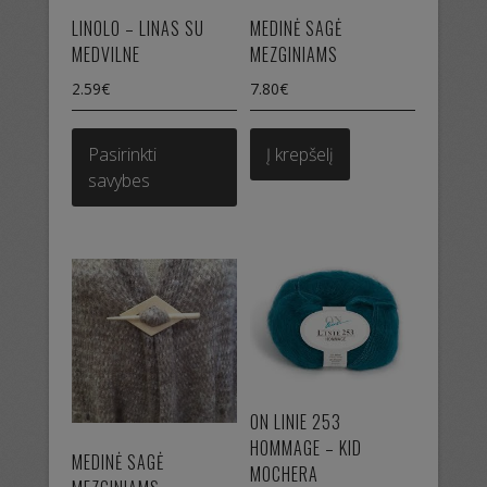
product
product
LINOLO – LINAS SU
MEDINĖ SAGĖ
page
page
MEDVILNE
MEZGINIAMS
2.59
€
7.80
€
This
product
Pasirinkti
Į krepšelį
has
savybes
multiple
variants.
The
options
may
be
chosen
on
the
ON LINIE 253
product
HOMMAGE – KID
MEDINĖ SAGĖ
page
MOCHERA