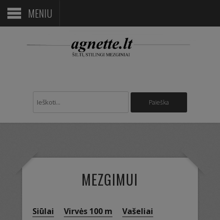
MENIU
MEZGIMUI
Siūlai
Virvės 100 m
Vašeliai